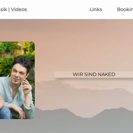
sik | Videos
Infos & Presse
Links
Booki
WIR SIND NAKED